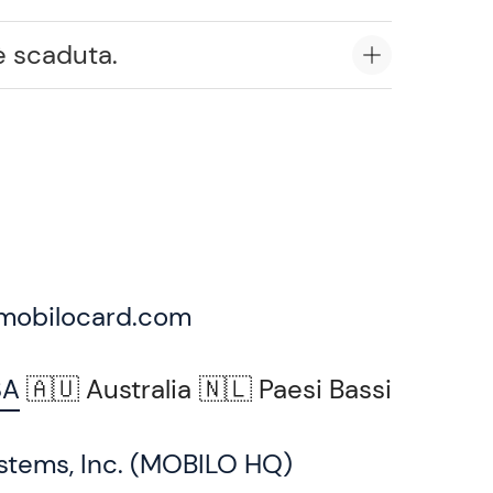
è scaduta.
mobilocard.com
SA
🇦🇺 Australia
🇳🇱 Paesi Bassi
stems, Inc. (MOBILO HQ)