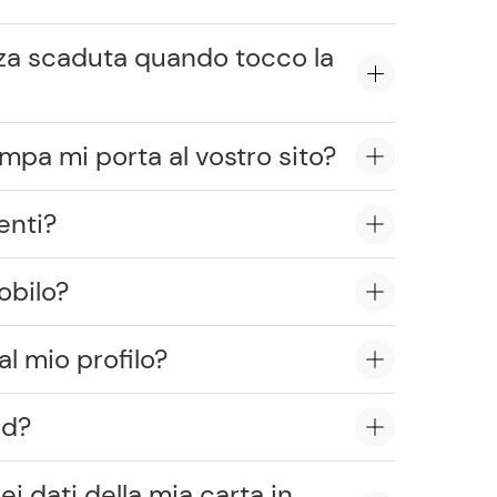
za scaduta quando tocco la
ampa mi porta al vostro sito?
enti?
obilo?
al mio profilo?
rd?
ei dati della mia carta in