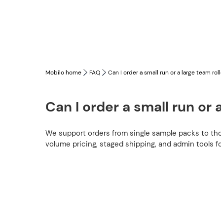
Mobilo home
FAQ
Can I order a small run or a large team rol
Can I order a small run or 
We support orders from single sample packs to th
volume pricing, staged shipping, and admin tools fo