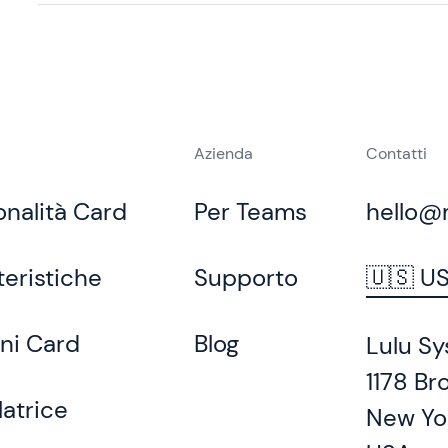
Azienda
Contatti
onalità Card
Per Teams
hello@
teristiche
Supporto
🇺🇸 U
ni Card
Blog
Lulu Sy
1178 Br
latrice
New Yo