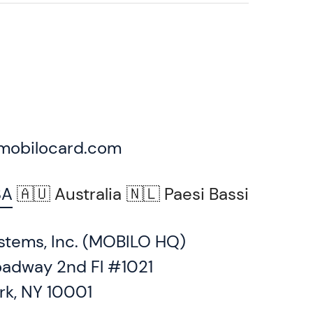
mobilocard.com
SA
🇦🇺 Australia
🇳🇱 Paesi Bassi
stems, Inc. (MOBILO HQ)
oadway 2nd Fl #1021
rk, NY 10001